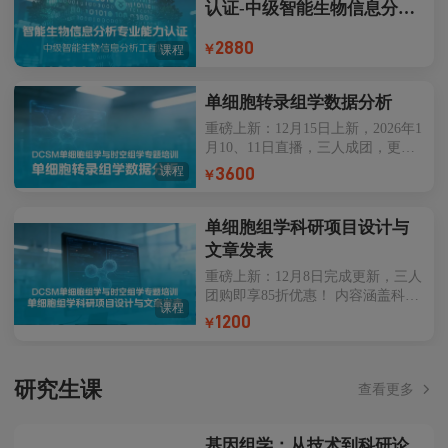
认证-中级智能生物信息分析
新格局，世界范围内亟需提供和储
工程师
备大量遗传数据分析和挖掘的专业
2880
￥
课程
技术人才，对新技术在疾病诊断和
临床治疗的结果，出具专业化、标
准化、规范化的数据分析报告，最
单细胞转录组学数据分析
终推动行业标准建立、技术革新。
重磅上新：12月15日上新，2026年1
聚焦于医学领域应用，华大遗传分
月10、11日直播，三人成团，更享
析师认证旨在帮助生物和医学相关
八五折优惠！ 内容涵盖单细胞转录
专业技术人员建立遗传分析相关的
课程
3600
￥
组学数据分析标准流程，帮助单细
变异解读及基因检测报告撰写的能
胞转录组学数据分析落地！
力
单细胞组学科研项目设计与
文章发表
重磅上新：12月8日完成更新，三人
团购即享85折优惠！ 内容涵盖科研
课程
项目设计与案例解析、顶刊科研论
1200
￥
文与经典案例复盘及科研项目设计
实践专项指导，助力科研项目设计
技术能力提升。
研究生课
查看更多
基因组学：从技术到科研论