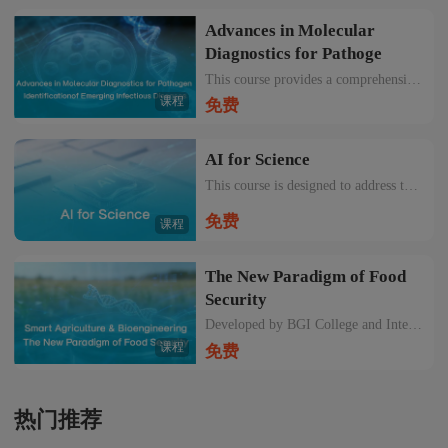
Advances in Molecular
Diagnostics for Pathoge
This course provides a comprehensive exploration of cutting-edge molecular diagnostic technologies for pathogen identification in the context of emerging infectious diseases (EIDs).
课程
免费
AI for Science
This course is designed to address that question directly and to provide a clear intellectual framework for understanding how AI is reshaping scientific discovery itself.
免费
课程
The New Paradigm of Food
Security
Developed by BGI College and International Institute of Online Education (IIOE), this series of courses cover the pressing challenges in global agriculture and the revolutionary solutions driven by genomics, gene editing, and intelligent breeding.
课程
免费
热门推荐