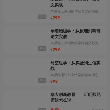
文实战
本课程以基因组学经典文献为案例，系统阐释基因组学在动植物、微生物、疾病等方向的科研设计思路、技术原理、数据分析方法和流程，以及未来发展动态。此外，课程将以重大科研项目经验分享的形式，帮助了解科研项目设计思路、实施流程、难点，以及解决方案。
课程
299
￥
单细胞组学：从原理到科研
论文实战
本课程以单细胞组学经典文献为案例，系统阐释单细胞组学在物种图谱、胚胎发育、脑科学、演化和人类疾病等研究领域的研究现状，通过复盘经典科研项目，呈现科研项目的核心要素，帮助掌握利用单细胞组学和单细胞数据分析技术探索生命科学奥秘的研究思路和分析方法，全面系统地训练您的科研能力。
课程
299
￥
时空组学：从实验到生信实
战
本课程概述时空组学的基本概念与应用前景，讲解其技术原理、实验流程及数据分析方法，并结合Cell系列经典文献，阐释其在肿瘤、发育、神经科学等领域的科研设计与未来发展方向，帮助您获取科学研究思路、技术原理、数据分析方法和流程、及其未来发展与应用。
课程
99
￥
华大创新教育——听听师兄
师姐怎么说
免费