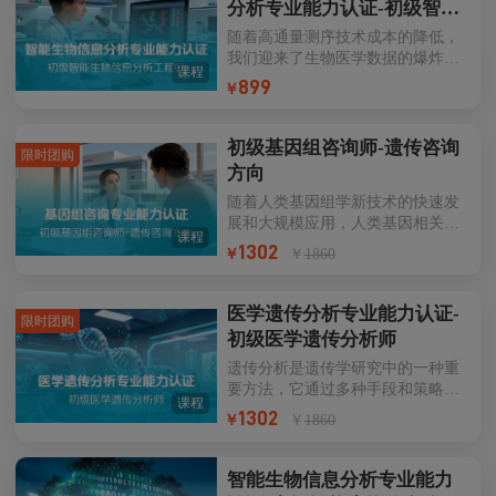
分析专业能力认证-初级智能
生物信息分析工程师
随着高通量测序技术成本的降低，
我们迎来了生物医学数据的爆炸性
课程
增长。这一趋势使得传统的生物信
899
￥
息学方法在处理海量、高维、多模
态的生物数据时显得力不从心。与
此同时，人工智能(AI)技术，尤其
初级基因组咨询师-遗传咨询
限时团购
是深度学习(Deep Learning)和机器
方向
学习(Machine Learning)，在基因组
随着人类基因组学新技术的快速发
学、蛋白质结构预测、药物发现等
展和大规模应用，人类基因相关疾
领域展现出了巨大的潜力。为了应
课程
病的预警、筛查及早诊断的可能性
对这一挑战，华大教育中心特别推
1302
￥
1860
￥
不断提高并逐渐成为现实。面对基
出了智能生物计算工程师专业能力
因组医学领域快速发展的新格局，
培训和认证项目，专为生物信息分
亟需提供和储备大量遗传咨询专业
析人员设计。该项目旨在培养具备
医学遗传分析专业能力认证-
限时团购
技术人才，对新理念、新技术在疾
传统生物信息分析技能的同时，能
初级医学遗传分析师
病诊断和临床治疗的应用给予专业
够灵活运用深度学习和机
遗传分析是遗传学研究中的一种重
化的协同或指导。
要方法，它通过多种手段和策略来
课程
研究生物体的遗传特征、基因的传
1302
￥
1860
￥
递规律以及基因与性状之间的关
系。在医学领域，遗传分析是遗传
病诊断，疾病治疗和药物研发的关
智能生物信息分析专业能力
键环节。面对精准医疗快速发展的