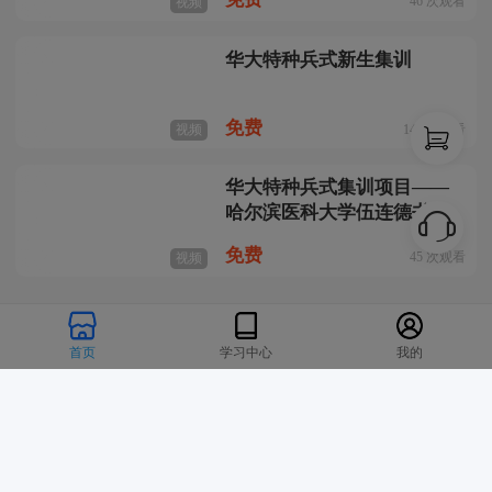
46
次观看
视频
华大特种兵式新生集训
免费
146
次观看
视频
华大特种兵式集训项目——
哈尔滨医科大学伍连德书院
免费
45
次观看
视频
健康管理
查看更多
首页
学习中心
我的
健康探索营
1999
￥
190
次观看
图文