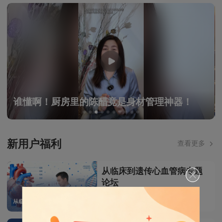
理神器！
2026-03-21百岁老人的长寿密码： T
了这几件事!
新用户福利
查看更多
从临床到遗传心血管病专题
论坛
29.9
￥
课程