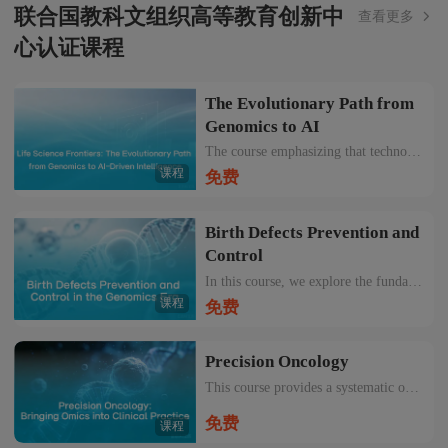
联合国教科文组织高等教育创新中
查看更多
心认证课程
The Evolutionary Path from
Genomics to AI
The course emphasizing that technological innovation, mechanistic understanding, ethical reflection, and AI-enabled integration will jointly shape the future of biological research and precision health.
课程
免费
Birth Defects Prevention and
Control
In this course, we explore the fundamental issues of human civilization—birth, aging, illness, and death—starting with the very beginning: birth.
课程
免费
Precision Oncology
This course provides a systematic overview of how high-throughput cancer molecular data is being translated from laboratory research into bedside clinical applications.
免费
课程